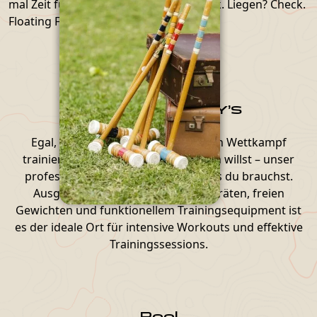
mal Zeit für euch braucht. Netze? Check. Liegen? Check.
Floating Flamingo? Check.
Fitness by HARDY’S
Egal, ob du gezielt für den nächsten Wettkampf
trainierst oder einfach nur fit bleiben willst – unser
professionelles Gym bietet alles, was du brauchst.
Ausgestattet mit hochwertigen Geräten, freien
Gewichten und funktionellem Trainingsequipment ist
es der ideale Ort für intensive Workouts und effektive
Trainingssessions.
Pool