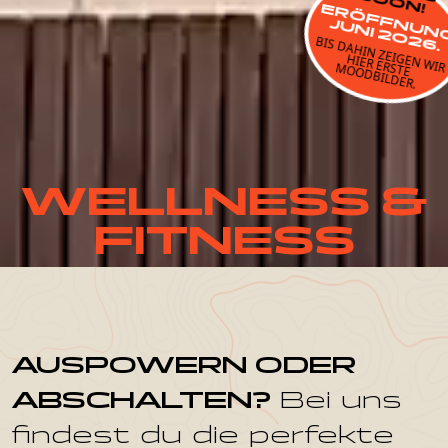
SOON!
I 
N
J
.
BIS DAHIN ZEIGEN W
HIER ERSTE
IR
M
OODBILDER.
WELLNESS &
FITNESS
AUSPOWERN ODER
ABSCHALTEN?
Bei uns
findest du die perfekte